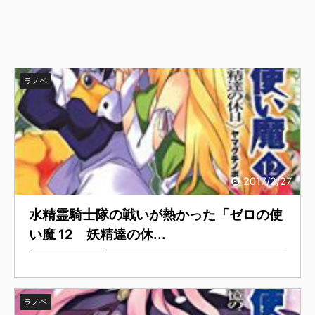
ラノベ
2017/2/27
水精霊騎士隊の戦いが熱かった「ゼロの使
い魔 12 妖精達の休...
ラノベ