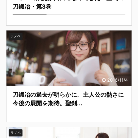
刀鍛冶・第3巻
ラノベ
2016/11/4
刀鍛冶の過去が明らかに。主人公の熱さに
今後の展開を期待。聖剣...
ラノベ