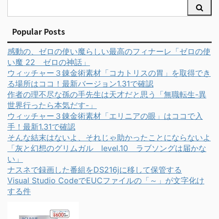
Popular Posts
感動の、ゼロの使い魔らしい最高のフィナーレ「ゼロの使
い魔 22 ゼロの神話」
ウィッチャー３錬金術素材「コカトリスの胃」を取得でき
る場所はココ！最新バージョン1.31で確認
作者の理不尽な孫の手先生は天才だと思う「無職転生-異
世界行ったら本気だす-」
ウィッチャー３錬金術素材「エリニアの眼」はココで入
手！最新1.31で確認
そんな結末はないよ、それじゃ助かったことにならないよ
「灰と幻想のグリムガル level.10 ラブソングは届かな
い」
ナスネで録画した番組をDS216jに移して保管する
Visual Studio CodeでEUCファイルの「～」が文字化け
する件