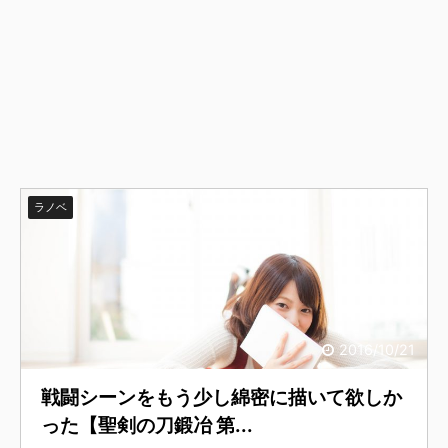
ラノベ
2016/10/21
戦闘シーンをもう少し綿密に描いて欲しか
った【聖剣の刀鍛冶 第...