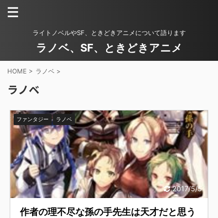
ライトノベルやSF、ときどきアニメについて語ります
ラノベ、SF、ときどきアニメ
HOME
>
ラノベ
>
ラノベ
ファンタジー
ラノベ
2017/5/5
作者の理不尽な孫の手先生は天才だと思う