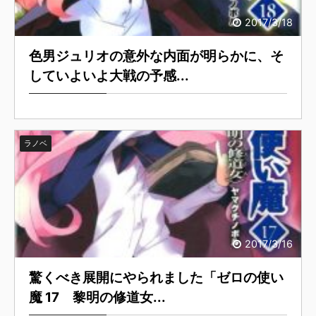
2017/3/18
色男ジュリオの意外な内面が明らかに、そ
していよいよ大戦の予感...
ラノベ
2017/3/16
驚くべき展開にやられました「ゼロの使い
魔 17 黎明の修道女...