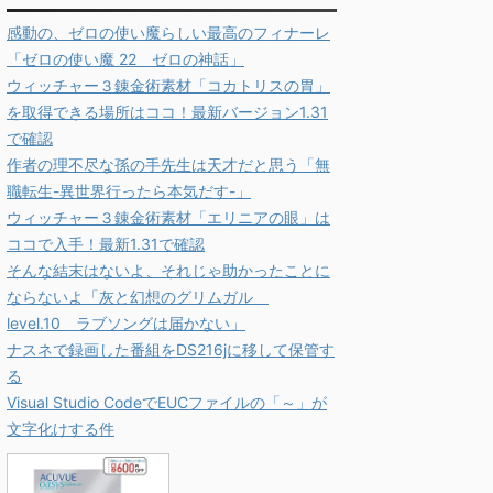
感動の、ゼロの使い魔らしい最高のフィナーレ
「ゼロの使い魔 22 ゼロの神話」
ウィッチャー３錬金術素材「コカトリスの胃」
を取得できる場所はココ！最新バージョン1.31
で確認
作者の理不尽な孫の手先生は天才だと思う「無
職転生-異世界行ったら本気だす-」
ウィッチャー３錬金術素材「エリニアの眼」は
ココで入手！最新1.31で確認
そんな結末はないよ、それじゃ助かったことに
ならないよ「灰と幻想のグリムガル
level.10 ラブソングは届かない」
ナスネで録画した番組をDS216jに移して保管す
る
Visual Studio CodeでEUCファイルの「～」が
文字化けする件