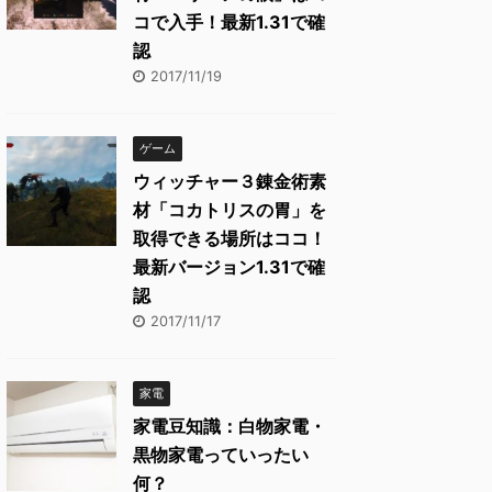
コで入手！最新1.31で確
認
2017/11/19
ゲーム
ウィッチャー３錬金術素
材「コカトリスの胃」を
取得できる場所はココ！
最新バージョン1.31で確
認
2017/11/17
家電
家電豆知識：白物家電・
黒物家電っていったい
何？